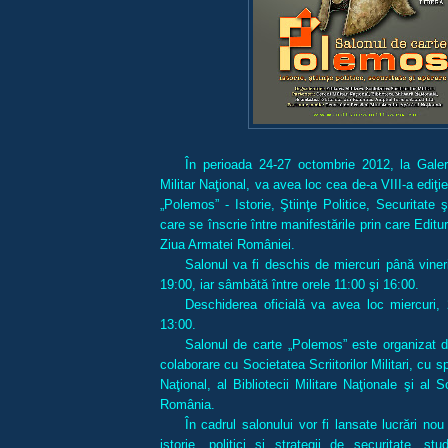
În perioada 24-27 octombrie 2012, la Galeri
Militar Naţional, va avea loc cea de-a VIII-a ediţi
„Polemos” - Istorie, Ştiinţe Politice, Securitate
care se înscrie între manifestările prin care Edit
Ziua Armatei României.
Salonul va fi deschis de miercuri până vineri
19:00, iar sâmbătă între orele 11:00 şi 16:00.
Deschiderea oficială va avea loc miercuri, 
13:00.
Salonul de carte „Polemos” este organizat de
colaborare cu Societatea Scriitorilor Militari, cu spr
Naţional, al Bibliotecii Militare Naţionale şi al So
România.
În cadrul salonului vor fi lansate lucrări no
istorie, politici şi strategii de securitate, stud