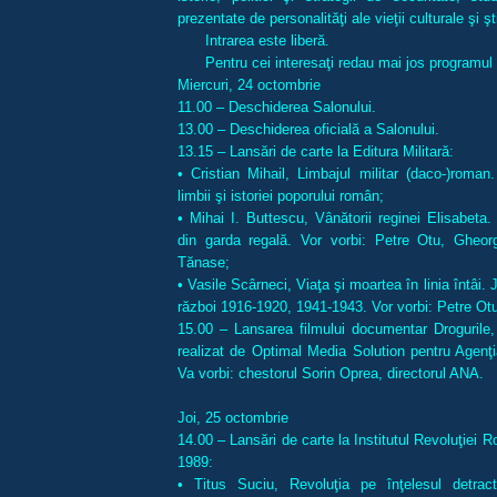
prezentate de personalităţi ale vieţii culturale şi şt
Intrarea este liberă.
Pentru cei interesaţi redau mai jos programul
Miercuri, 24 octombrie
11.00 – Deschiderea Salonului.
13.00 – Deschiderea oficială a Salonului.
13.15 – Lansări de carte la Editura Militară:
• Cristian Mihail, Limbajul militar (daco-)roman
limbii şi istoriei poporului român;
• Mihai I. Buttescu, Vânătorii reginei Elisabeta.
din garda regală. Vor vorbi: Petre Otu, Gheor
Tănase;
• Vasile Scârneci, Viaţa şi moartea în linia întâi.
război 1916-1920, 1941-1943. Vor vorbi: Petre Otu
15.00 – Lansarea filmului documentar Drogurile,
realizat de Optimal Media Solution pentru Agenţi
Va vorbi: chestorul Sorin Oprea, directorul ANA.
Joi, 25 octombrie
14.00 – Lansări de carte la Institutul Revoluţiei
1989:
• Titus Suciu, Revoluţia pe înţelesul detracto