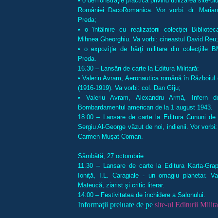
• o demonstraţie practică privind utilizarea site-ului
României DacoRomanica. Vor vorbi: dr. Marian
Preda;
• o întâlnire cu realizatorii colecţiei Bibliot
Mihnea Gheorghiu. Va vorbi: cineastul David Reu;
• o expoziţie de hărţi militare din colecţiile 
Preda.
16.30 – Lansări de carte la Editura Militară:
• Valeriu Avram, Aeronautica română în Războiul d
(1916-1919). Va vorbi: col. Dan Gîju;
• Valeriu Avram, Alexandru Armă, Infern dea
Bombardamentul american de la 1 august 1943.
18.00 – Lansare de carte la Editura Cununi de
Sergiu Al-George văzut de noi, indienii. Vor vorb
Carmen Muşat-Coman.
Sâmbătă, 27 octombrie
11.30 – Lansare de carte la Editura Karta-Graph
Ioniţă, I.L. Caragiale - un omagiu planetar. Va
Mateucă, ziarist şi critic literar.
14:00 – Festivitatea de închidere a Salonului.
Informaţii preluate de pe
site-ul Editurii Milit