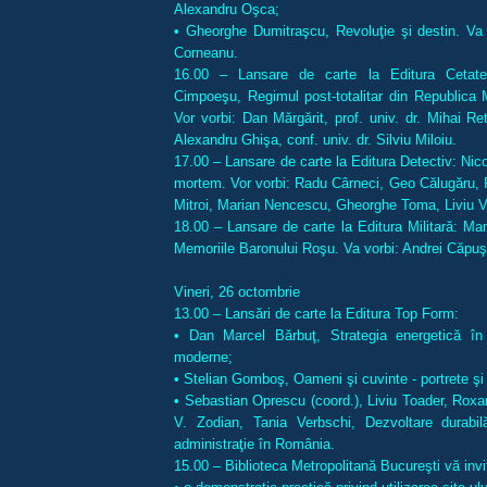
Alexandru Oşca;
• Gheorghe Dumitraşcu, Revoluţie şi destin. Va 
Corneanu.
16.00 – Lansare de carte la Editura Cetat
Cimpoeşu, Regimul post-totalitar din Republica 
Vor vorbi: Dan Mărgărit, prof. univ. dr. Mihai Re
Alexandru Ghişa, conf. univ. dr. Silviu Miloiu.
17.00 – Lansare de carte la Editura Detectiv: Nic
mortem. Vor vorbi: Radu Cârneci, Geo Călugăru, 
Mitroi, Marian Nencescu, Gheorghe Toma, Liviu V
18.00 – Lansare de carte la Editura Militară: Ma
Memoriile Baronului Roşu. Va vorbi: Andrei Căpuş
Vineri, 26 octombrie
13.00 – Lansări de carte la Editura Top Form:
• Dan Marcel Bărbuţ, Strategia energetică în c
moderne;
• Stelian Gomboş, Oameni şi cuvinte - portrete şi 
• Sebastian Oprescu (coord.), Liviu Toader, Rox
V. Zodian, Tania Verbschi, Dezvoltare durabilă,
administraţie în România.
15.00 – Biblioteca Metropolitană Bucureşti vă invit