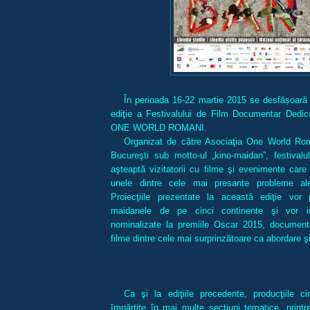
În perioada 16-22 martie 2015 se desfășoară 
ediţie a Festivalului de Film Documentar Dedica
ONE WORLD ROMANI.
Organizat de către Asociaţia One World Ro
Bucureşti sub motto-ul „kino-maidan”, festivalu
aşteaptă vizitatorii cu filme şi evenimente care
unele dintre cele mai presante probleme ale 
Proiecţiile prezentate la această ediţie vor 
maidanele de pe cinci continente şi vor i
nominalizate la premiile Oscar 2015, document
filme dintre cele mai surprinzătoare ca abordare ş
Ca şi la ediţiile precedente, producţiile ci
împărţite în mai multe secţiuni tematice, print