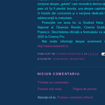
secţiune despre „golanii” care revendică democra
pare să îşi fi pierdut busola, una despre capitali
în fostele ţări comuniste şi o secţiune dedicată t
adolescenţă la maturitate.
Proiecţiile vor avea loc la Studioul Hori
Naţional al Țăranului Român, Cinema Studi
Popesco. Deschiderea oficială a festivalului va 
2015 la Cinema Pro.
Mai multe informaţii despre eveniment s
http://www.oneworld.ro
.
PUBLICAT DE
COSMIN BUDEANCA
LA
17.3.15
ETICHETE:
COMUNISM
,
DEZBATERI
NICIUN COMENTARIU:
Trimiteți un comentariu
Postare mai nouă
Pagina de pornire
Abonați-vă la:
Postare comentarii (Atom)