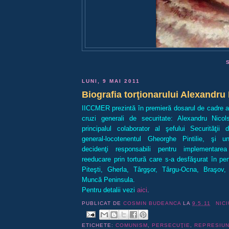
LUNI, 9 MAI 2011
Biografia torţionarului Alexandru
IICCMER prezintă în premieră dosarul de cadre al
cruzi generali de securitate: Alexandru Nico
principalul colaborator al şefului Securităţii 
general-locotenentul Gheorghe Pintilie, şi unu
decidenţi responsabili pentru implementare
reeducare prin tortură care s-a desfăşurat în pe
Piteşti, Gherla, Târgşor, Târgu-Ocna, Braşov
Muncă Peninsula.
Pentru detalii vezi
aici
.
PUBLICAT DE
COSMIN BUDEANCA
LA
9.5.11
NIC
ETICHETE:
COMUNISM
,
PERSECUŢIE
,
REPRESIU