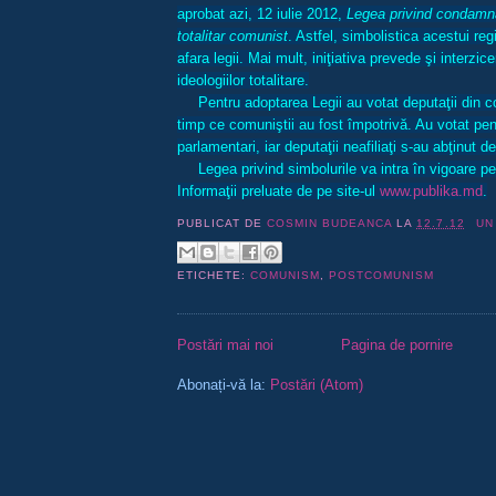
aprobat azi, 12 iulie 2012,
Legea privind condamn
totalitar comunist
. Astfel, simbolistica acestui re
afara legii. Mai mult, iniţiativa prevede şi interzic
ideologiilor totalitare.
Pentru adoptarea Legii au votat deputaţii din co
timp ce comuniştii au fost împotrivă. Au votat pe
parlamentari, iar
deputaţii neafiliaţi s-au abţinut de
Legea privind simbolurile va intra în vigoare p
Informaţii preluate de pe site-ul
www.publika.md
.
PUBLICAT DE
COSMIN BUDEANCA
LA
12.7.12
UN
ETICHETE:
COMUNISM
,
POSTCOMUNISM
Postări mai noi
Pagina de pornire
Abonați-vă la:
Postări (Atom)