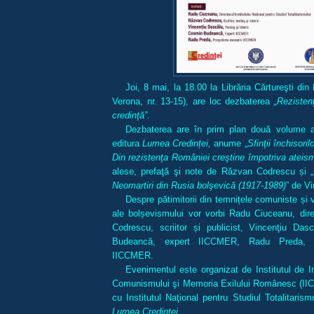
Joi, 8 mai, la 18.00 la Librăria Cărtureşti din 
Verona, nr. 13-15), are loc dezbaterea
„Rezisten
credinţă”.
Dezbaterea are în prim plan două volume a
editura
Lumea Credinței,
anume „
Sfinţii închisori
Din rezistenţa României creştine împotriva ateis
alese, prefaţă şi note de Răzvan Codrescu și „
Neomartiri din Rusia bolşevică (1917-1989)
” de V
Despre pătimitorii din temnițele comuniste și v
ale bolșevismului vor vorbi Radu Ciuceanu, dir
Codrescu, scriitor și publicist, Vincenţiu Dasc
Budeancă, expert IICCMER, Radu Preda, pr
IICCMER.
Evenimentul este organizat de Institutul de I
Comunismului şi Memoria Exilului Românesc (II
cu Institutul Naţional pentru Studiul Totalitarism
Lumea Credinţei
.