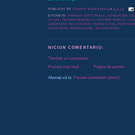
PUBLICAT DE
COSMIN BUDEANCA
LA
6.5.14
ETICHETE:
APARIȚII EDITORIALE
,
COMUNISM
,
DE
JILAVA
,
ISTORIA BISERICII
,
ISTORIE ORALĂ
,
LAN
LIBERTATE RELIGIOASĂ
,
PERSECUŢIE
,
POSTCOM
SOCIETATE
,
REPRESIUNE
,
SECURITATEA
NICIUN COMENTARIU:
Trimiteți un comentariu
Postare mai nouă
Pagina de pornire
Abonați-vă la:
Postare comentarii (Atom)